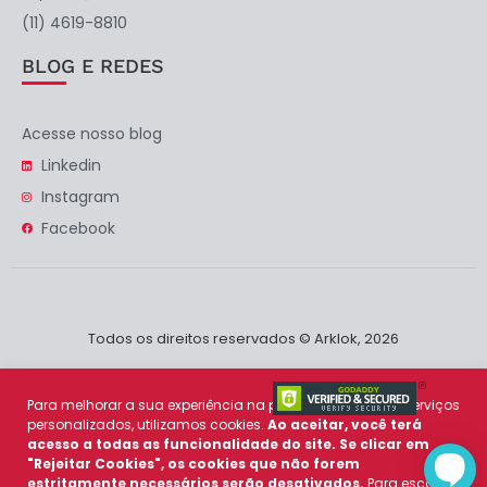
(11) 4619-8810
BLOG E REDES
Acesse nosso blog
Linkedin
Instagram
Facebook
Todos os direitos reservados © Arklok, 2026
Para melhorar a sua experiência na plataforma e prover serviços
personalizados, utilizamos cookies.
Ao aceitar, você terá
acesso a todas as funcionalidade do site. Se clicar em
"Rejeitar Cookies", os cookies que não forem
estritamente necessários serão desativados.
Para escolher