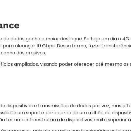
ance
de de dados ganha o maior destaque. Se hoje em dia o 4
l para alcançar 10 Gbps. Dessa forma, fazer transferênci
manho dos arquivos.
nefícios ampliados, visando poder oferecer até mesmo as 
 dispositivos e transmissões de dados por vez, mas a t
sibilite um suporte para cerca de um milhão de dispositi
ter uma infraestrutura de dispositivos muito superior à 
 às empresas, pois ele permite que funcionários esteja