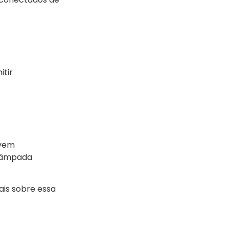
tir
 vem
 lâmpada
ais sobre essa