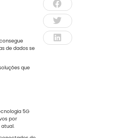
G consegue
as de dados se
soluções que
ecnologia 5G
vos por
atual.
m conectados de