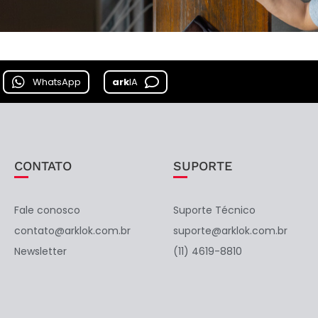
WhatsApp
ark
IA
CONTATO
SUPORTE
Fale conosco
Suporte Técnico
contato@arklok.com.br
suporte@arklok.com.br
Newsletter
(11) 4619-8810