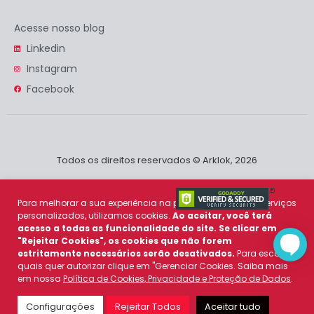
Acesse nosso blog
Linkedin
Instagram
Facebook
Todos os direitos reservados © Arklok, 2026
Para melhorar a sua experiência na plataforma e prover serviços
personalizados, utilizamos cookies.
Ao aceitar, você terá
acesso a todas as funcionalidade do site. Se clicar em
"Rejeitar Cookies", os cookies que não forem
estritamente necessários serão desativados.
Para escolher
quais quer autorizar clique em "Gerenciar Cookies. Saiba mais
em nossa
Política de Cookies, Privacidade e Proteção de Dados
.
Política de Cookies
e
Política de Privacidade
Configurações
Rejeitar Todos
Aceitar tudo