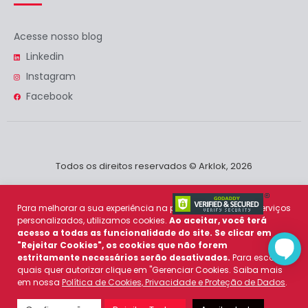
Acesse nosso blog
Linkedin
Instagram
Facebook
Todos os direitos reservados © Arklok, 2026
Para melhorar a sua experiência na plataforma e prover serviços
personalizados, utilizamos cookies.
Ao aceitar, você terá
acesso a todas as funcionalidade do site. Se clicar em
"Rejeitar Cookies", os cookies que não forem
estritamente necessários serão desativados.
Para escolher
quais quer autorizar clique em "Gerenciar Cookies. Saiba mais
em nossa
Política de Cookies, Privacidade e Proteção de Dados
.
Política de Cookies
e
Política de Privacidade