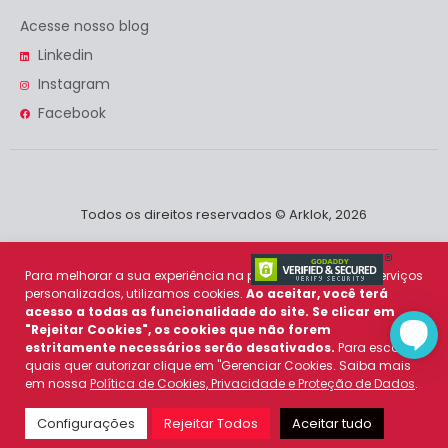
Acesse nosso blog
Linkedin
Instagram
Facebook
Todos os direitos reservados © Arklok, 2026
Para melhorar a sua experiência na plataforma e prover serviços
personalizados, utilizamos cookies.
Ao aceitar, você terá
acesso a todas as funcionalidade do site. Se clicar em
"Rejeitar Cookies", os cookies que não forem
estritamente necessários serão desativados.
Para escolher
quais quer autorizar clique em "Gerenciar Cookies. Saiba mais
em nossa
Política de Cookies, Privacidade e Proteção de Dados
.
Política de Cookies
e
Política de Privacidade
Configurações
Rejeitar Todos
Aceitar tudo