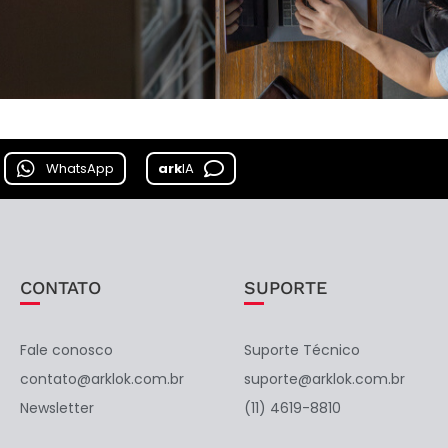
WhatsApp
ark
IA
CONTATO
SUPORTE
Fale conosco
Suporte Técnico
contato@arklok.com.br
suporte@arklok.com.br
Newsletter
(11) 4619-8810