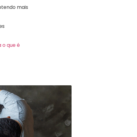
obtendo mais
es
a o que é