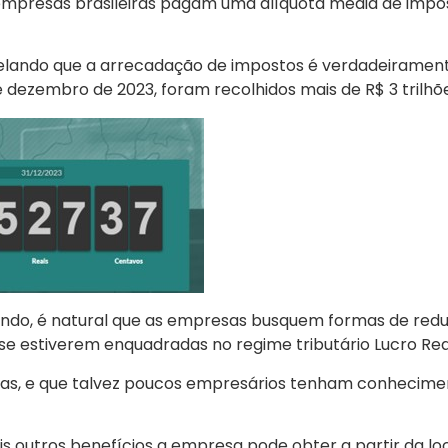
empresas brasileiras pagam uma alíquota média de impo
lando que a arrecadação de impostos é verdadeirament
1 de dezembro de 2023, foram recolhidos mais de R$ 3 trilhõ
ndo, é natural que as empresas busquem formas de redu
 estiverem enquadradas no regime tributário Lucro Rea
as, e que talvez poucos empresários tenham conhecimen
s outros benefícios a empresa pode obter a partir da l