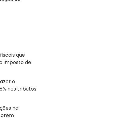
iscais que
o imposto de
azer o
5% nos tributos
ições na
 forem