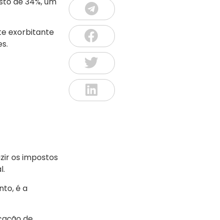
sto de 34%, um
e exorbitante
es.
zir os impostos
l.
to, é a
ocação de