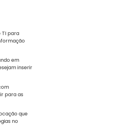
 TI para
Informação
rando em
sejam inserir
 com
r para as
locação que
ogias no