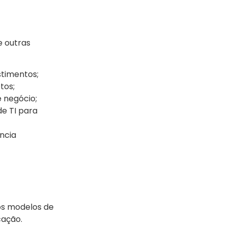
e outras
stimentos;
tos;
e negócio;
e TI para
ência
os modelos de
cação.