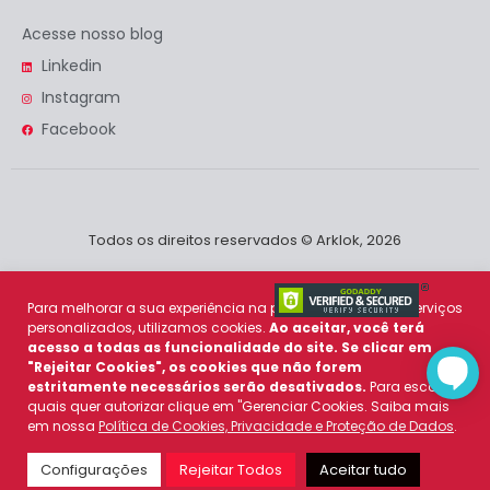
Acesse nosso blog
Linkedin
Instagram
Facebook
Todos os direitos reservados © Arklok, 2026
Para melhorar a sua experiência na plataforma e prover serviços
personalizados, utilizamos cookies.
Ao aceitar, você terá
acesso a todas as funcionalidade do site. Se clicar em
"Rejeitar Cookies", os cookies que não forem
estritamente necessários serão desativados.
Para escolher
quais quer autorizar clique em "Gerenciar Cookies. Saiba mais
em nossa
Política de Cookies, Privacidade e Proteção de Dados
.
Política de Cookies
e
Política de Privacidade
Configurações
Rejeitar Todos
Aceitar tudo