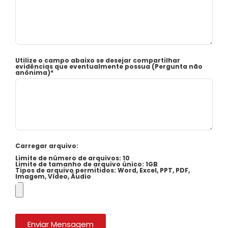
Utilize o campo abaixo se desejar compartilhar
evidências que eventualmente possua (Pergunta não
anônima)*
Carregar arquivo:
Limite de número de arquivos: 10
Limite de tamanho de arquivo único: 1GB
Tipos de arquivo permitidos: Word, Excel, PPT, PDF,
Imagem, Vídeo, Áudio
Enviar Mensagem