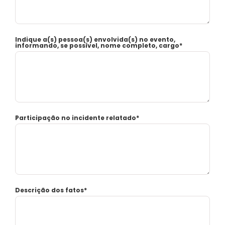
Indique a(s) pessoa(s) envolvida(s) no evento,
informando, se possível, nome completo, cargo*
Participação no incidente relatado*
Descrição dos fatos*