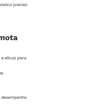
nóstico preciso
emota
e eficaz para
s.
bom desempenho