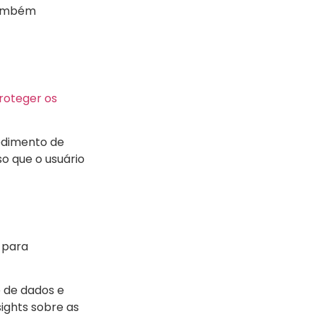
 também
roteger os
cedimento de
so que o usuário
, para
 de dados e
ights sobre as