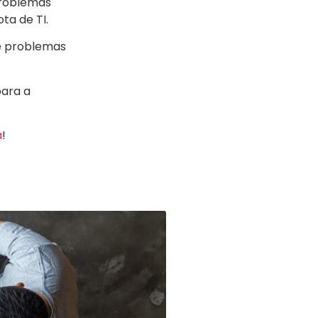
problemas
ta de TI.
e problemas
para a
a
!