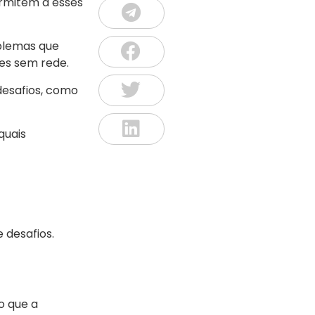
rmitem a esses
blemas que
es sem rede.
desafios, como
quais
 desafios.
o que a