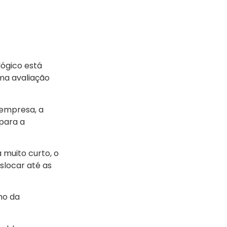
ógico está
ma avaliação
 empresa, a
para a
 muito curto, o
slocar até as
ho da