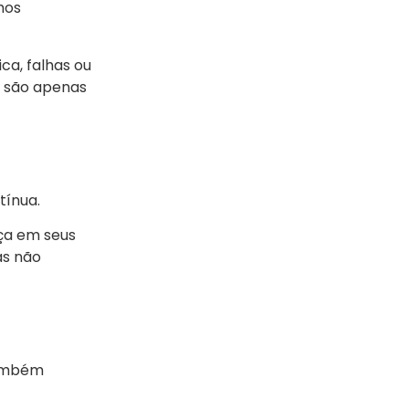
hos
ca, falhas ou
s são apenas
tínua.
ça em seus
as não
também