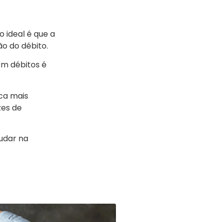
 ideal é que a
o do débito.
m débitos é
ica mais
zes de
udar na