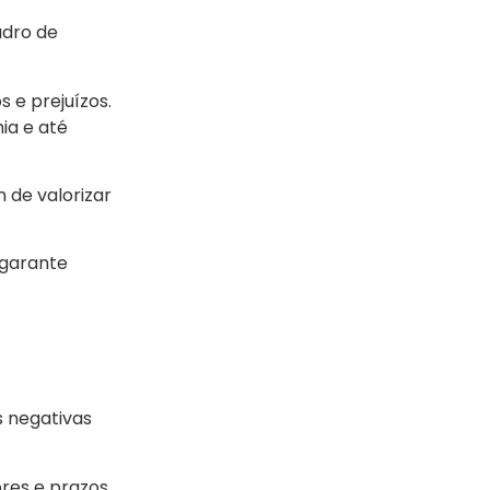
adro de
 e prejuízos.
ia e até
 de valorizar
 garante
s negativas
ores e prazos