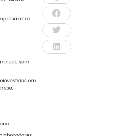
empresa abra
liminado sem
reinvestidos em
presa.
ária.
colaboradores