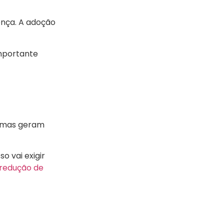
ença. A adoção
mportante
, mas geram
 vai exigir
redução de