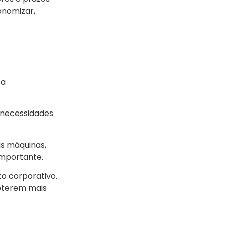
onomizar,
 a
 necessidades
s máquinas,
importante.
o corporativo.
obterem mais