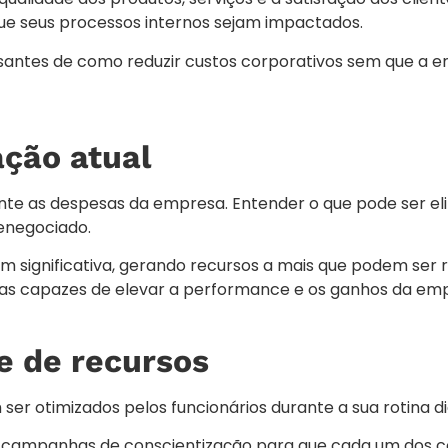
 seus processos internos sejam impactados.
santes de como reduzir custos corporativos sem que a 
ação atual
ente as despesas da empresa. Entender o que pode ser e
renegociado.
significativa, gerando recursos a mais que podem ser 
gias capazes de elevar a performance e os ganhos da em
e de recursos
ser otimizados pelos funcionários durante a sua rotina di
re campanhas de conscientização para que cada um dos 