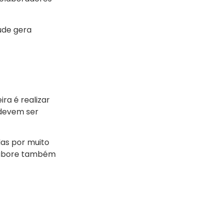
tude gera
ra é realizar
 devem ser
as por muito
 elabore também