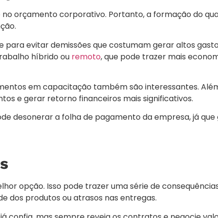
 no orçamento corporativo. Portanto, a formação do qu
ção.
para evitar demissões que costumam gerar altos gastos
rabalho híbrido ou
remoto
, que pode trazer mais econom
timentos em capacitação também são interessantes. Além
s e gerar retorno financeiros mais significativos.
ode desonerar a folha de pagamento da empresa, já que
es
hor opção. Isso pode trazer uma série de consequência
de dos produtos ou atrasos nas entregas.
já confia, mas sempre reveja os contratos e negocie val